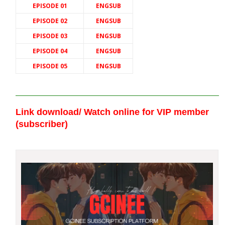
EPISODE 01
ENGSUB
EPISODE 02
ENGSUB
EPISODE 03
ENGSUB
EPISODE 04
ENGSUB
EPISODE 05
ENGSUB
Link download/ Watch online
for VIP member
(subscriber)