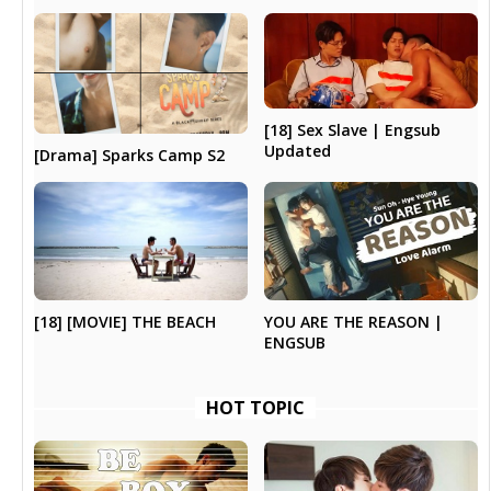
[18] Sex Slave | Engsub
Updated
[Drama] Sparks Camp S2
YOU ARE THE REASON |
[18] [MOVIE] THE BEACH
ENGSUB
HOT TOPIC