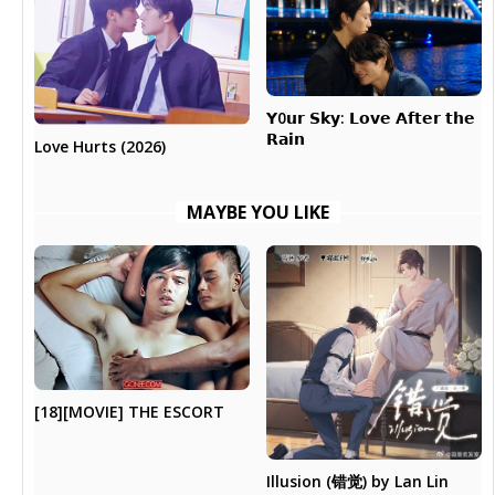
𝗬0𝘂𝗿 𝗦𝗸𝘆: 𝗟𝗼𝘃𝗲 𝗔𝗳𝘁𝗲𝗿 𝘁𝗵𝗲
𝗥𝗮𝗶𝗻
Love Hurts (2026)
MAYBE YOU LIKE
[18][MOVIE] THE ESCORT
Illusion (错觉) by Lan Lin