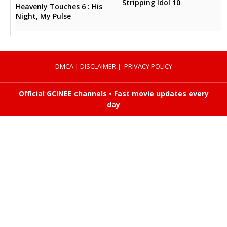
Stripping Idol 10
Heavenly Touches 6 : His
Night, My Pulse
DMCA
|
DISCLAIMER
|
PRIVACY POLICY
Official GCINEE channels • Fast movie updates every
day