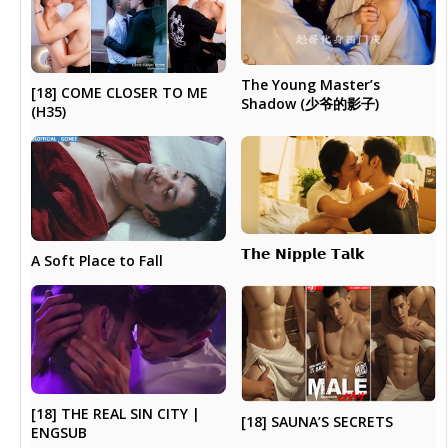
The Young Master’s
[18] COME CLOSER TO ME
Shadow (少爷的影子)
(H35)
𝗧𝗵𝗲 𝗡𝗶𝗽𝗽𝗹𝗲 𝗧𝗮𝗹𝗸
A Soft Place to Fall
[18] THE REAL SIN CITY |
[18] SAUNA’S SECRETS
ENGSUB