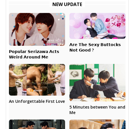
NEW UPDATE
𝗔𝗿𝗲 𝗧𝗵𝗲 𝗦𝗲𝘅𝘆 𝗕𝘂𝘁𝘁𝗼𝗰𝗸𝘀
𝗡𝗼𝘁 𝗚𝗼𝗼𝗱 ?
𝗣𝗼𝗽𝘂𝗹𝗮𝗿 𝗦𝗲𝗿𝗶𝘇𝗮𝘄𝗮 𝗔𝗰𝘁𝘀
𝗪𝗲𝗶𝗿𝗱 𝗔𝗿𝗼𝘂𝗻𝗱 𝗠𝗲
An Unforgettable First Love
5 Minutes between You and
Me