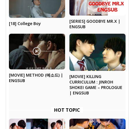
[SERIES] GOODBYE MR.X |
[18] College Boy
ENGSUB
[MOVIE] METHOD (메소드) |
[MOVIE] KILLING
ENGSUB
CURRICULUM : JINROH
SHOKEI GAME – PROLOGUE
| ENGSUB
HOT TOPIC