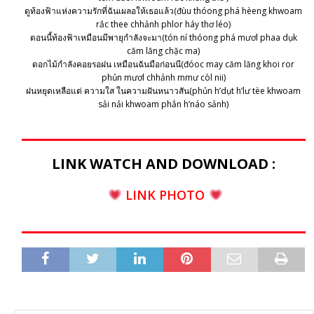
ดูท้องฟ้าแห่งความรักที่ฉันเผลอให้เธอแล้ว(đùu thóong phá hèeng khwoam
rắc thee chhảnh phlor háy thơ léo)
ตอนนี้ท้องฟ้าเหมือนมีพายุกำลังจะมา(tón ní thóong phá mươl phaa dụk
căm lăng chặc ma)
ดอกไม้กำลังคอยรอฝน เหมือนฉันมือก่อนนี(đóoc may căm lăng khoi ror
phủn mươl chhảnh mmư còl nii)
ฝนหยุดเหลือแต่ ความใส ในความฝันหนาวสัน(phủn h’dụt h’lư tèe khwoam
sải nải khwoam phẳn h’náo sảnh)
LINK WATCH AND DOWNLOAD :
LINK PHOTO