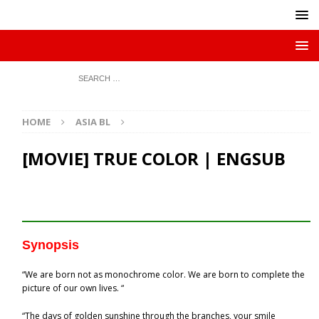
HOME
ASIA BL
[MOVIE] TRUE COLOR | ENGSUB
Synopsis
“We are born not as monochrome color. We are born to complete the
picture of our own lives. “
“The days of golden sunshine through the branches, your smile