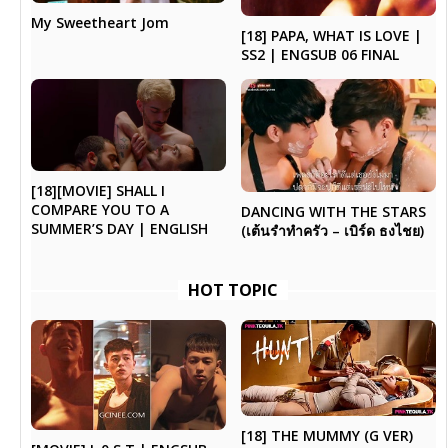
My Sweetheart Jom
[18] PAPA, WHAT IS LOVE |
SS2 | ENGSUB 06 FINAL
[18][MOVIE] SHALL I
COMPARE YOU TO A
DANCING WITH THE STARS
SUMMER’S DAY | ENGLISH
(เต้นรำทำครัว – เบิร์ด ธงไชย)
HOT TOPIC
[18] THE MUMMY (G VER)