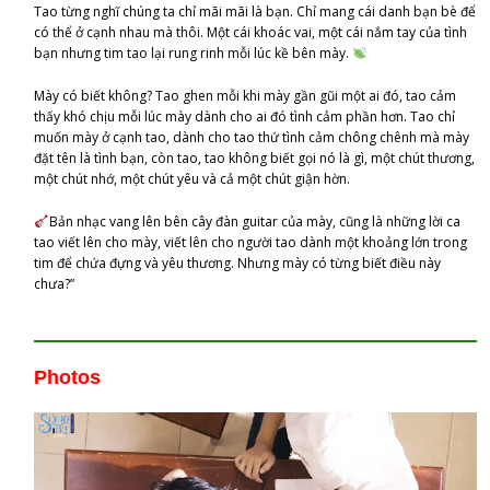
Tao từng nghĩ chúng ta chỉ mãi mãi là bạn. Chỉ mang cái danh bạn bè để
có thể ở cạnh nhau mà thôi. Một cái khoác vai, một cái nắm tay của tình
bạn nhưng tim tao lại rung rinh mỗi lúc kề bên mày.
Mày có biết không? Tao ghen mỗi khi mày gần gũi một ai đó, tao cảm
thấy khó chịu mỗi lúc mày dành cho ai đó tình cảm phần hơn. Tao chỉ
muốn mày ở cạnh tao, dành cho tao thứ tình cảm chông chênh mà mày
đặt tên là tình bạn, còn tao, tao không biết gọi nó là gì, một chút thương,
một chút nhớ, một chút yêu và cả một chút giận hờn.
Bản nhạc vang lên bên cây đàn guitar của mày, cũng là những lời ca
tao viết lên cho mày, viết lên cho người tao dành một khoảng lớn trong
tim để chứa đựng và yêu thương. Nhưng mày có từng biết điều này
chưa?”
Photos