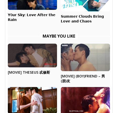
𝗬0𝘂𝗿 𝗦𝗸𝘆: 𝗟𝗼𝘃𝗲 𝗔𝗳𝘁𝗲𝗿 𝘁𝗵𝗲
𝗦𝘂𝗺𝗺𝗲𝗿 𝗖𝗹𝗼𝘂𝗱𝘀 𝗕𝗿𝗶𝗻𝗴
𝗥𝗮𝗶𝗻
𝗟𝗼𝘃𝗲 𝗮𝗻𝗱 𝗖𝗵𝗮𝗼𝘀
MAYBE YOU LIKE
[MOVIE] THESEUS 忒修斯
[MOVIE] (BOY)FRIEND – 男
(朋)友