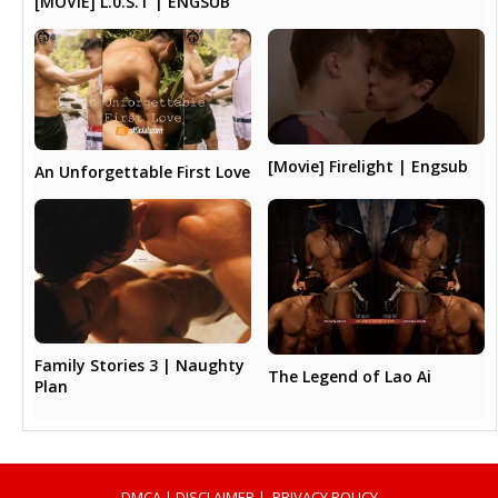
[MOVIE] L.0.S.T | ENGSUB
[Movie] Firelight | Engsub
An Unforgettable First Love
Family Stories 3 | Naughty
The Legend of Lao Ai
Plan
DMCA
|
DISCLAIMER
|
PRIVACY POLICY