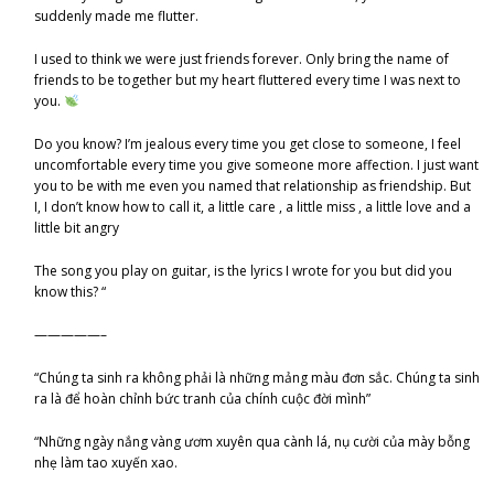
suddenly made me flutter.
I used to think we were just friends forever. Only bring the name of
friends to be together but my heart fluttered every time I was next to
you.
Do you know? I’m jealous every time you get close to someone, I feel
uncomfortable every time you give someone more affection. I just want
you to be with me even you named that relationship as friendship. But
I, I don’t know how to call it, a little care , a little miss , a little love and a
little bit angry
The song you play on guitar, is the lyrics I wrote for you but did you
know this? “
—————–
“Chúng ta sinh ra không phải là những mảng màu đơn sắc. Chúng ta sinh
ra là để hoàn chỉnh bức tranh của chính cuộc đời mình”
“Những ngày nắng vàng ươm xuyên qua cành lá, nụ cười của mày bỗng
nhẹ làm tao xuyến xao.