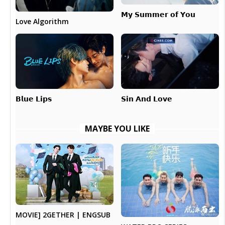
𝗠𝘆 𝗦𝘂𝗺𝗺𝗲𝗿 𝗼𝗳 𝗬𝗼𝘂
Love Algorithm
𝗕𝗹𝘂𝗲 𝗟𝗶𝗽𝘀
𝗦𝗶𝗻 𝗔𝗻𝗱 𝗟𝗼𝘃𝗲
MAYBE YOU LIKE
MOVIE] 2GETHER | ENGSUB