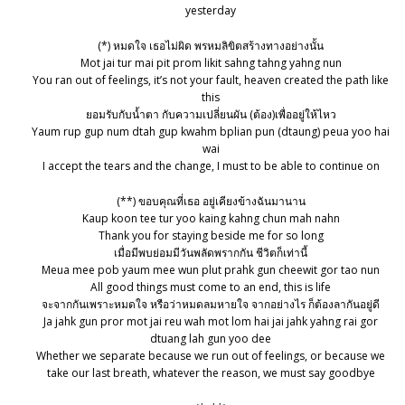
yesterday
(*) หมดใจ เธอไม่ผิด พรหมลิขิตสร้างทางอย่างนั้น
Mot jai tur mai pit prom likit sahng tahng yahng nun
You ran out of feelings, it’s not your fault, heaven created the path like
this
ยอมรับกับน้ำตา กับความเปลี่ยนผัน (ต้อง)เพื่ออยู่ให้ไหว
Yaum rup gup num dtah gup kwahm bplian pun (dtaung) peua yoo hai
wai
I accept the tears and the change, I must to be able to continue on
(**) ขอบคุณที่เธอ อยู่เคียงข้างฉันมานาน
Kaup koon tee tur yoo kaing kahng chun mah nahn
Thank you for staying beside me for so long
เมื่อมีพบย่อมมีวันพลัดพรากกัน ชีวิตก็เท่านี้
Meua mee pob yaum mee wun plut prahk gun cheewit gor tao nun
All good things must come to an end, this is life
จะจากกันเพราะหมดใจ หรือว่าหมดลมหายใจ จากอย่างไร ก็ต้องลากันอยู่ดี
Ja jahk gun pror mot jai reu wah mot lom hai jai jahk yahng rai gor
dtuang lah gun yoo dee
Whether we separate because we run out of feelings, or because we
take our last breath, whatever the reason, we must say goodbye