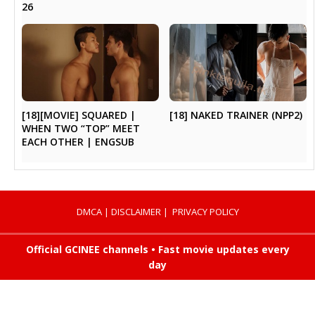
26
[18][MOVIE] SQUARED |
[18] NAKED TRAINER (NPP2)
WHEN TWO “TOP” MEET
EACH OTHER | ENGSUB
DMCA
|
DISCLAIMER
|
PRIVACY POLICY
Official GCINEE channels • Fast movie updates every
day