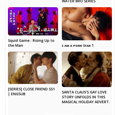
WATER BRO SERIES
Squid Game : Rising Up to
ɪ ᴀᴍ ᴀ ᴘᴏʀɴ ꜱᴛᴀʀ 1
the Man
[SERIES] CLOSE FRIEND SS1
SANTA CLAUS’S GAY LOVE
| ENGSUB
STORY UNFOLDS IN THIS
MAGICAL HOLIDAY ADVERT.